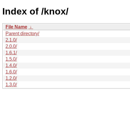
Index of /knox/
File Name
↓
Parent directory/
2.1.0/
2.0.0/
1.6.1/
1.5.0/
1.4.0/
1.6.0/
1.2.0/
1.3.0/